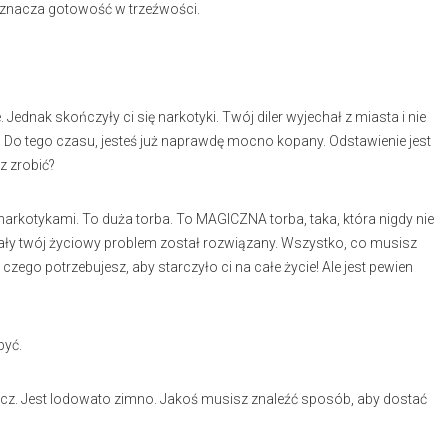
oznacza gotowość w trzeźwości.
Jednak skończyły ci się narkotyki. Twój diler wyjechał z miasta i nie
 Do tego czasu, jesteś już naprawdę mocno kopany. Odstawienie jest
z zrobić?
 narkotykami. To duża torba. To MAGICZNA torba, taka, która nigdy nie
ały twój życiowy problem został rozwiązany. Wszystko, co musisz
, czego potrzebujesz, aby starczyło ci na całe życie! Ale jest pewien
być.
zcz. Jest lodowato zimno. Jakoś musisz znaleźć sposób, aby dostać