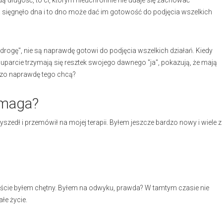
dą długość, to ci, którym nieuchronnie nie udaje się zachować
ia sięgnęło dna i to dno może dać im gotowość do podjęcia wszelkich
ą drogę", nie są naprawdę gotowi do podjęcia wszelkich działań. Kiedy
o uparcie trzymają się resztek swojego dawnego "ja", pokazują, że mają
bardzo naprawdę tego chcą?
ymaga?
zedł i przemówił na mojej terapii. Byłem jeszcze bardzo nowy i wiele z
cie byłem chętny. Byłem na odwyku, prawda? W tamtym czasie nie
łe życie.