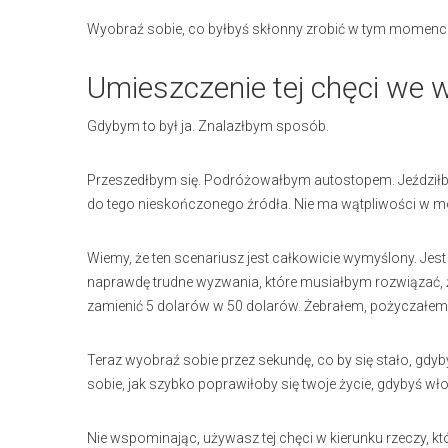
Wyobraź sobie, co byłbyś skłonny zrobić w tym momenc
Umieszczenie tej chęci we 
Gdybym to był ja. Znalazłbym sposób.
Przeszedłbym się. Podróżowałbym autostopem. Jeździłby
do tego nieskończonego źródła. Nie ma wątpliwości w mo
Wiemy, że ten scenariusz jest całkowicie wymyślony. Jes
naprawdę trudne wyzwania, które musiałbym rozwiązać, 
zamienić 5 dolarów w 50 dolarów. Żebrałem, pożyczałem i
Teraz wyobraź sobie przez sekundę, co by się stało, gdy
sobie, jak szybko poprawiłoby się twoje życie, gdybyś w
Nie wspominając, używasz tej chęci w kierunku rzeczy, k