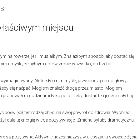
ie?
właściwym miejscu
m na rowerze, jeśli musiałbym. Znalazłbym sposób, aby dostać się
im umyśle, że byłbym gotów zrobić wszystko, co trzeba.
t wyimaginowany. Ale kiedy o nim myślę, przychodzą mi do głowy
żeby się naćpać. Mogłem znaleźć drogę przez miasto. Mogłem
 pracowałem godzinami tylko po to, żeby dostać ten jeden mały haj.
byś poświęcił ten rodzaj chęci na swój powrót do zdrowia. Wyobraź
łożył całą tę energię w coś pozytywnego. Zmiana byłaby dramatyczna.
tóre są pozytywne. Aktywnie uczestniczysz w ulepszaniu swojego życia.