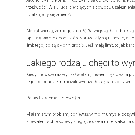
Alkoholicy i narkomani, którzy nie są gotowi pójść na każ
trzeźwości. Wielu ludzi cierpiących z powodu uzależnien
działań, aby się zmienić.
Ale jeśli wierzą, że mogą znaleźć "łatwiejszą, łagodniejsz
opierają się metodom, które sprawdziły się u innych, alb
limit tego, co są skłonni zrobić. Jeśli mają limit, to jak 
Jakiego rodzaju chęci to w
Kiedy pierwszy raz wytrzeźwiałem, pewien mężczyzna przys
tego, co ci ludzie mi mówili, wydawało się bardzo dziwne.
Pojawił się temat gotowości.
Miałem z tym problem, ponieważ w moim umyśle, oczywiś
zdawałem sobie sprawy z tego, że czeka mnie walka na ca