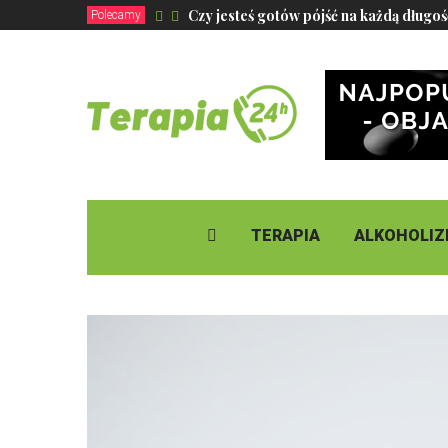
Czy jesteś gotów pójść na każdą długoś
Polecamy
TERAPIA
ALKOHOLI