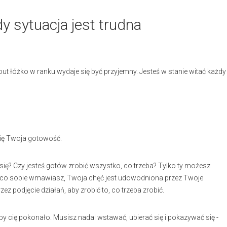
y sytuacja jest trudna
out łóżko w ranku wydaje się być przyjemny. Jesteś w stanie witać każdy
 się Twoja gotowość.
ię? Czy jesteś gotów zrobić wszystko, co trzeba? Tylko ty możesz
go, co sobie wmawiasz, Twoja chęć jest udowodniona przez Twoje
 podjęcie działań, aby zrobić to, co trzeba zrobić.
 by cię pokonało. Musisz nadal wstawać, ubierać się i pokazywać się -