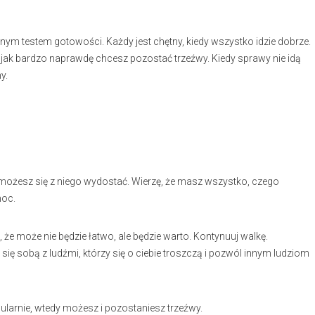
ecznym testem gotowości. Każdy jest chętny, kiedy wszystko idzie dobrze.
, jak bardzo naprawdę chcesz pozostać trzeźwy. Kiedy sprawy nie idą
y.
 że możesz się z niego wydostać. Wierzę, że masz wszystko, czego
moc.
 że może nie będzie łatwo, ale będzie warto. Kontynuuj walkę.
ię sobą z ludźmi, którzy się o ciebie troszczą i pozwól innym ludziom
regularnie, wtedy możesz i pozostaniesz trzeźwy.