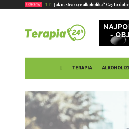
Jak nastraszyć alkoholika? Czy to dob
Polecamy
TERAPIA
ALKOHOLI