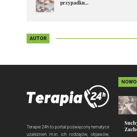
przypadku...
AUTOR
NOWO
Suchy
Terapie 24h to portal poświęcony tematyce
Zach
uzależnień m.in. ich rodzajów, objawów,