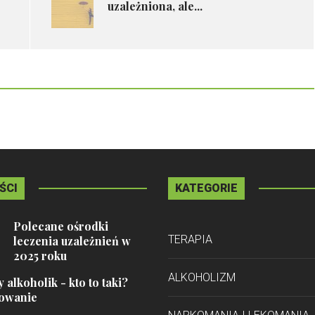
uzależniona, ale...
ŚCI
KATEGORIE
Polecane ośrodki
TERAPIA
leczenia uzależnień w
2025 roku
ALKOHOLIZM
 alkoholik - kto to taki?
owanie