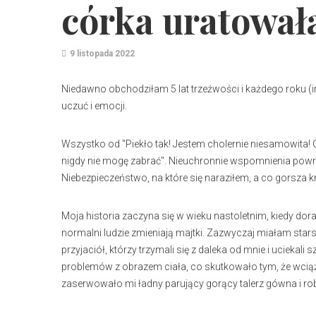
córka uratowała
9 listopada 2022
Niedawno obchodziłam 5 lat trzeźwości i każdego roku (i
uczuć i emocji.
Wszystko od "Piekło tak! Jestem cholernie niesamowita! Go 
nigdy nie mogę zabrać". Nieuchronnie wspomnienia powra
Niebezpieczeństwo, na które się naraziłem, a co gorsza 
Moja historia zaczyna się w wieku nastoletnim, kiedy doras
normalni ludzie zmieniają majtki. Zazwyczaj miałam sta
przyjaciół, którzy trzymali się z daleka od mnie i uciekal
problemów z obrazem ciała, co skutkowało tym, że wcią
zaserwowało mi ładny parujący gorący talerz gówna i ro