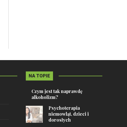
NA TOPIE
Czym jest tak naprawdę
alkoholizm?
Psychoterapia
niemowląt, dzieci i
dorosłych