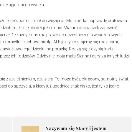
oczekując innego wyniku.
 później mój partner trafił do więzienia. Moja córka naprawdę uratowała
 wiedziałam, że nie chodzi już o mnie. Miałam obowiązek zapewnić
o wierzę, że każdy z nas ma prawo do uczestniczenia w niezdrowych
, lekkomyślne zachowania itp. ALE jak tylko stajemy się rodzicami,
stawiać swojego dziecka na porażkę. Rodzą się z czystą kartą i
 przez ich rodziców. Gdyby nie moja mała Sienna i garstka innych ludzi,
ię z uzależnieniem, czuję cię. To może być pokręcony, samotny świat.
do spożycia, a kiedy już upadniecie tak nisko, jest tylko jedno
Nazywam się Stacy i jestem