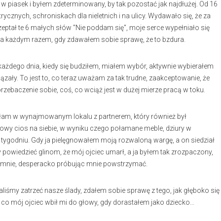
w piasek i byłem zdeterminowany, by tak pozostać jak najdłużej. Od 16
rycznych, schroniskach dla nieletnich i na ulicy. Wydawało się, że za
eptał te 6 małych słów "Nie poddam się", moje serce wypełniało się
 za każdym razem, gdy zdawałem sobie sprawę, że to bzdura.
e każdego dnia, kiedy się budziłem, miałem wybór, aktywnie wybierałem
wiązały. To jest to, co teraz uważam za tak trudne, zaakceptowanie, że
ebaczenie sobie, coś, co wciąż jest w dużej mierze pracą w toku.
ałam w wynajmowanym lokalu z partnerem, który również był
owy cios na siebie, w wyniku czego połamane meble, dziury w
 tygodniu. Gdy ja pielęgnowałem moją rozwaloną wargę, a on siedział
 powiedzieć glinom, że mój ojciec umarł, a ja byłem tak zrozpaczony,
a mnie, desperacko próbując mnie powstrzymać.
śmy zatrzeć nasze ślady, zdałem sobie sprawę z tego, jak głęboko się
 co mój ojciec wbił mi do głowy, gdy dorastałem jako dziecko...