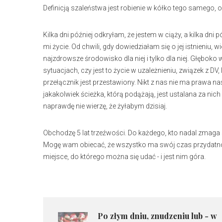
Definicją szaleństwa jest robienie w kółko tego samego, 
Kilka dni później odkryłam, że jestem w ciąży, a kilka dni
mi życie. Od chwili, gdy dowiedziałam się o jej istnieniu,
najzdrowsze środowisko dla niej i tylko dla niej. Głębok
sytuacjach, czy jest to życie w uzależnieniu, związek z DV
przełącznik jest przestawiony. Nikt z nas nie ma prawa na
jakakolwiek ścieżka, którą podążają, jest ustalana za nich
naprawdę nie wierzę, że żyłabym dzisiaj.
Obchodzę 5 lat trzeźwości. Do każdego, kto nadal zmaga s
Mogę wam obiecać, że wszystko ma swój czas przydatności 
miejsce, do którego można się udać - i jest nim góra.
Po złym dniu, znudzeniu lub - w