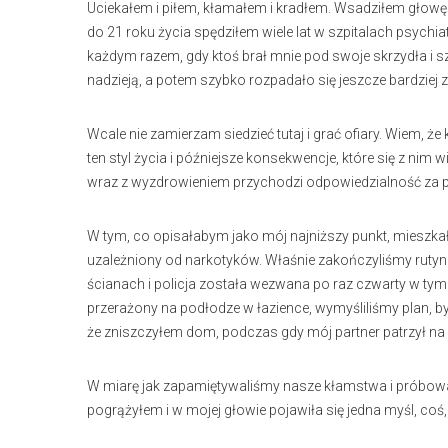
Uciekałem i piłem, kłamałem i kradłem. Wsadziłem głowę 
do 21 roku życia spędziłem wiele lat w szpitalach psychiat
każdym razem, gdy ktoś brał mnie pod swoje skrzydła i sz
nadzieją, a potem szybko rozpadało się jeszcze bardziej
Wcale nie zamierzam siedzieć tutaj i grać ofiary. Wiem, ż
ten styl życia i późniejsze konsekwencje, które się z nim 
wraz z wyzdrowieniem przychodzi odpowiedzialność za prz
W tym, co opisałabym jako mój najniższy punkt, mieszk
uzależniony od narkotyków. Właśnie zakończyliśmy rutyn
ścianach i policja została wezwana po raz czwarty w tym
przerażony na podłodze w łazience, wymyśliliśmy plan, by
że zniszczyłem dom, podczas gdy mój partner patrzył n
W miarę jak zapamiętywaliśmy nasze kłamstwa i próbowali
pogrążyłem i w mojej głowie pojawiła się jedna myśl, coś,