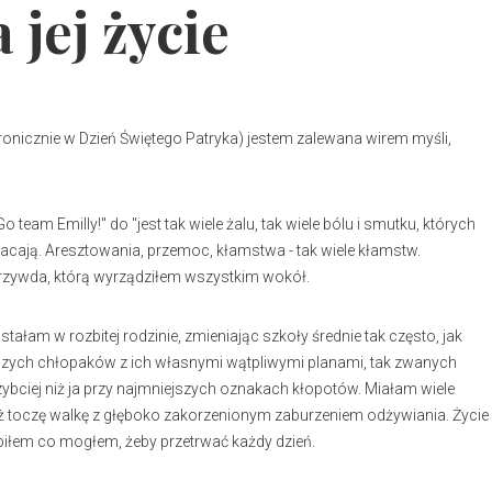
 jej życie
ronicznie w Dzień Świętego Patryka) jestem zalewana wirem myśli,
team Emilly!" do "jest tak wiele żalu, tak wiele bólu i smutku, których
cają. Aresztowania, przemoc, kłamstwa - tak wiele kłamstw.
krzywda, którą wyrządziłem wszystkim wokół.
tałam w rozbitej rodzinie, zmieniając szkoły średnie tak często, jak
rszych chłopaków z ich własnymi wątpliwymi planami, tak zwanych
i szybciej niż ja przy najmniejszych oznakach kłopotów. Miałam wiele
ż toczę walkę z głęboko zakorzenionym zaburzeniem odżywiania. Życie
biłem co mogłem, żeby przetrwać każdy dzień.